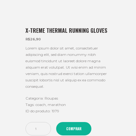
X-TREME THERMAL RUNNING GLOVES
R$
26,90
Lorem ipsum dolor sit amet, consectetuer
adipiscing elit, sed diam nonummy nibh
euismod tincidunt ut laoreet dolore magna
aliquam erat volutpat. Ut wisi enim ad minim
veniam, quis nostrud exerci tation ullamcorper
suscipit lobortis nisl ut aliquip ex ea commodo
consequat.
Categoria:
Roupas
Tags:
coach
,
marathon
ID do produto:
1979
COMPRAR