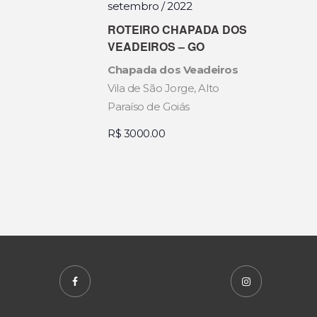
S
setembro / 2022
U
ROTEIRO CHAPADA DOS
VEADEIROS – GO
A
Chapada dos Veadeiros
I
Vila de São Jorge, Alto
Paraíso de Goiás
S
R$ 3000.00
D
E
E
V
E
N