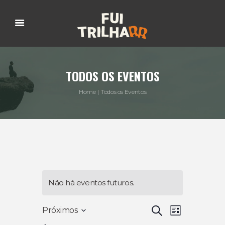
TODOS OS EVENTOS
Home
Todos os Eventos
Não há eventos futuros.
P
N
P
Próximos
L
R
S
I