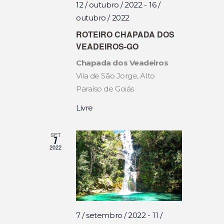
12 / outubro / 2022
-
16 /
E
S
outubro / 2022
G
U
ROTEIRO CHAPADA DOS
VEADEIROS-GO
A
A
Chapada dos Veadeiros
L
Ç
Vila de São Jorge, Alto
E
Paraíso de Goiás
Ã
V
Livre
O
E
D
SET
7
N
2022
E
T
V
O
I
7 / setembro / 2022
-
11 /