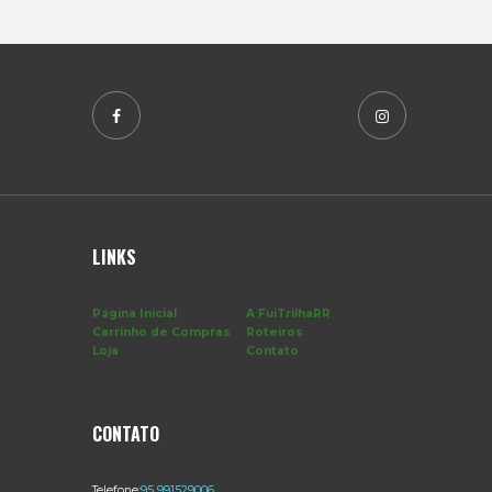
LINKS
Página Inicial
A FuiTrilhaRR
Carrinho de Compras
Roteiros
Loja
Contato
CONTATO
Telefone:
95 991529006